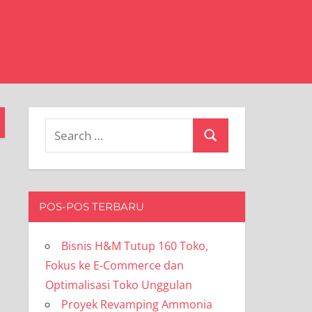
Search
Search
for:
POS-POS TERBARU
Bisnis H&M Tutup 160 Toko,
Fokus ke E-Commerce dan
Optimalisasi Toko Unggulan
Proyek Revamping Ammonia