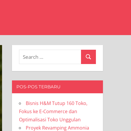
Search
Search
for:
POS-POS TERBARU
Bisnis H&M Tutup 160 Toko,
Fokus ke E-Commerce dan
Optimalisasi Toko Unggulan
Proyek Revamping Ammonia