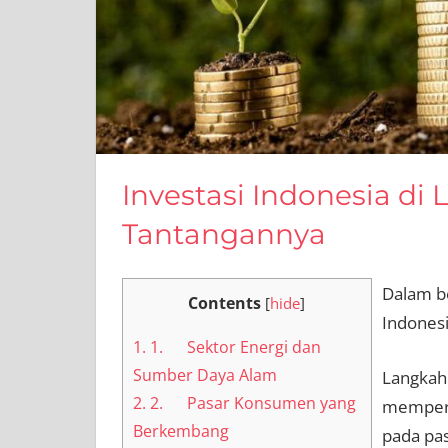
Investasi Indonesia di
Tantangannya
Dalam b
Contents
[
hide
]
Indonesi
1.
1. Sektor Energi dan
Sumber Daya Alam
Langkah 
2.
2. Pasar Konsumen yang
memperl
Berkembang
pada pas