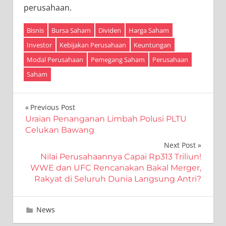
perusahaan.
Bisnis
Bursa Saham
Dividen
Harga Saham
Investor
Kebijakan Perusahaan
Keuntungan
Modal Perusahaan
Pemegang Saham
Perusahaan
Saham
Navigasi
Previous Post
Uraian Penanganan Limbah Polusi PLTU
pos
Celukan Bawang
Next Post
Nilai Perusahaannya Capai Rp313 Triliun!
WWE dan UFC Rencanakan Bakal Merger,
Rakyat di Seluruh Dunia Langsung Antri?
Maret 13, 2023
Editor
News