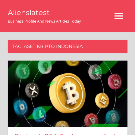
Skip
Alienslatest
to
MENU
content
Business Profile And News Articles Today
TAG:
ASET KRIPTO INDONESIA