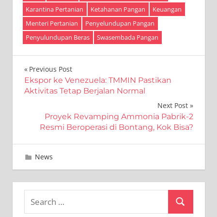
Karantina Pertanian
Ketahanan Pangan
Keuangan
Menteri Pertanian
Penyelundupan Pangan
Penyulundupan Beras
Swasembada Pangan
Navigasi
Previous Post
Ekspor ke Venezuela: TMMIN Pastikan
pos
Aktivitas Tetap Berjalan Normal
Next Post
Proyek Revamping Ammonia Pabrik-2
Resmi Beroperasi di Bontang, Kok Bisa?
Januari 20, 2026
Editor
News
Search
Search
for: