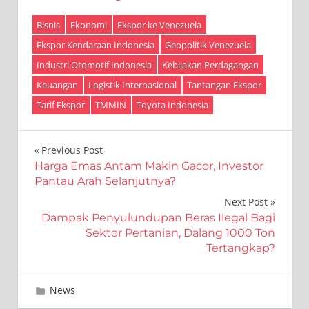
Bisnis
Ekonomi
Ekspor ke Venezuela
Ekspor Kendaraan Indonesia
Geopolitik Venezuela
Industri Otomotif Indonesia
Kebijakan Perdagangan
Keuangan
Logistik Internasional
Tantangan Ekspor
Tarif Ekspor
TMMIN
Toyota Indonesia
Navigasi
Previous Post
Harga Emas Antam Makin Gacor, Investor
pos
Pantau Arah Selanjutnya?
Next Post
Dampak Penyulundupan Beras Ilegal Bagi
Sektor Pertanian, Dalang 1000 Ton
Tertangkap?
Januari 11, 2026
Editor
News