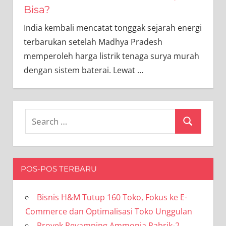
Bisa?
India kembali mencatat tonggak sejarah energi
terbarukan setelah Madhya Pradesh
memperoleh harga listrik tenaga surya murah
dengan sistem baterai. Lewat
…
Search
Search
for:
POS-POS TERBARU
Bisnis H&M Tutup 160 Toko, Fokus ke E-
Commerce dan Optimalisasi Toko Unggulan
Proyek Revamping Ammonia Pabrik-2