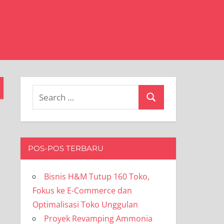
Search
Search
for:
POS-POS TERBARU
Bisnis H&M Tutup 160 Toko,
Fokus ke E-Commerce dan
Optimalisasi Toko Unggulan
Proyek Revamping Ammonia