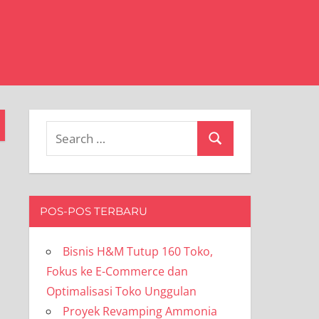
Search
Search
for:
POS-POS TERBARU
Bisnis H&M Tutup 160 Toko,
Fokus ke E-Commerce dan
Optimalisasi Toko Unggulan
Proyek Revamping Ammonia