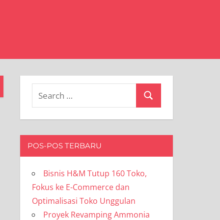
Search
Search
for:
POS-POS TERBARU
Bisnis H&M Tutup 160 Toko,
Fokus ke E-Commerce dan
Optimalisasi Toko Unggulan
Proyek Revamping Ammonia