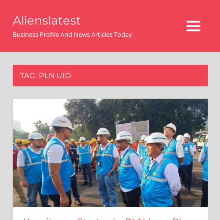
Skip
Alienslatest
to
MENU
content
Business Profile And News Articles Today
TAG:
PLN UID