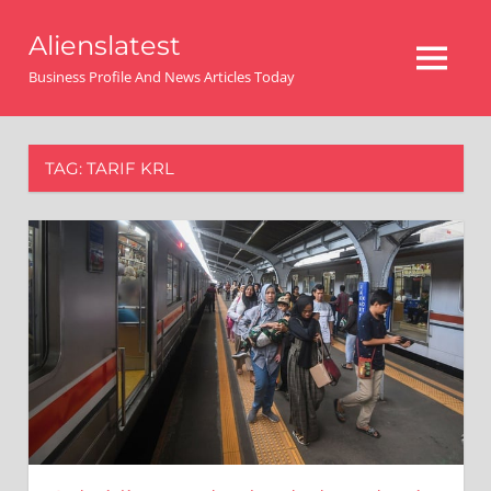
Skip
Alienslatest
to
MENU
content
Business Profile And News Articles Today
TAG:
TARIF KRL