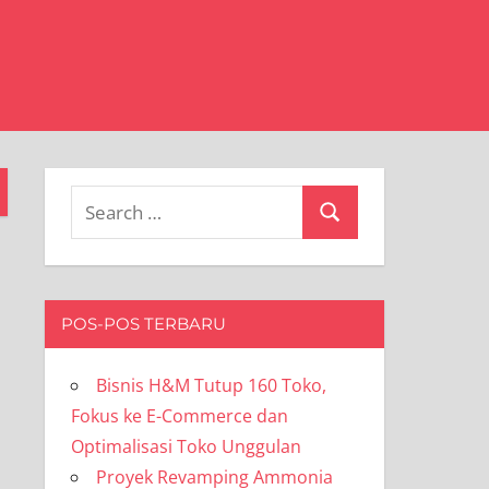
Search
Search
for:
POS-POS TERBARU
Bisnis H&M Tutup 160 Toko,
Fokus ke E-Commerce dan
Optimalisasi Toko Unggulan
Proyek Revamping Ammonia