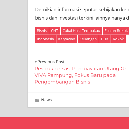
Demikian informasi seputar kebijakan ken
bisnis dan investasi terkini lainnya hanya 
Bisnis
CHT
Cukai Hasil Tembakau
Eceran Rokok
Indonesia
Karyawan
Keuangan
PHK
Rokok
Navigasi
Previous Post
Restrukturisasi Pembayaran Utang Gr
pos
VIVA Rampung, Fokus Baru pada
Pengembangan Bisnis
November 14, 2024
Editor
News