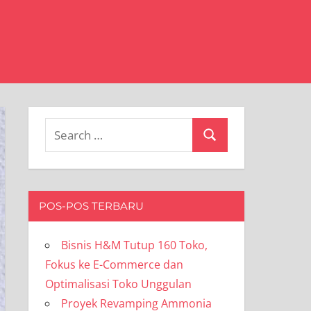
Search
Search
for:
POS-POS TERBARU
Bisnis H&M Tutup 160 Toko,
Fokus ke E-Commerce dan
Optimalisasi Toko Unggulan
Proyek Revamping Ammonia