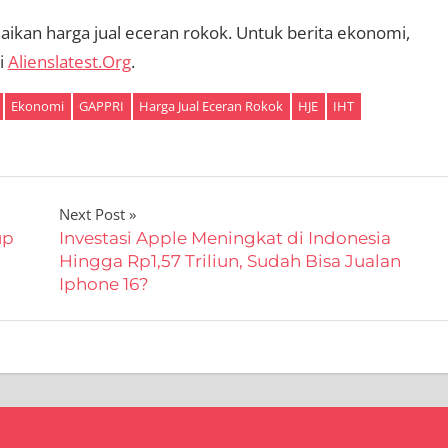
aikan harga jual eceran rokok. Untuk berita ekonomi,
di
Alienslatest.Org
.
Ekonomi
GAPPRI
Harga Jual Eceran Rokok
HJE
IHT
Next Post
up
Investasi Apple Meningkat di Indonesia
Hingga Rp1,57 Triliun, Sudah Bisa Jualan
Iphone 16?