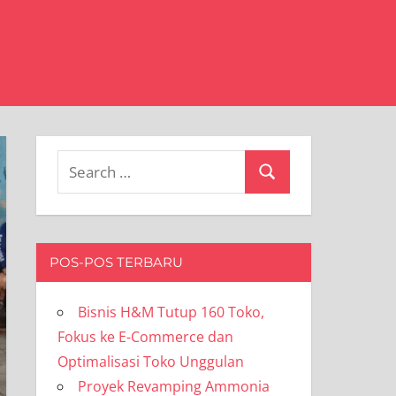
Search
Search
for:
POS-POS TERBARU
Bisnis H&M Tutup 160 Toko,
Fokus ke E-Commerce dan
Optimalisasi Toko Unggulan
Proyek Revamping Ammonia