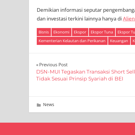
Demikian informasi seputar pengembangan
dan investasi terkini lainnya hanya di
Alien
Bisnis
Ekonomi
Ekspor
Ekspor Tuna
Ekspor T
Kementerian Kelautan dan Perikanan
Keuangan
K
Navigasi
Previous Post
DSN-MUI Tegaskan Transaksi Short Sel
pos
Tidak Sesuai Prinsip Syariah di BEI
Juni 27, 2024
Editor
News