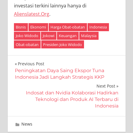
investasi terkini lainnya hanya di
Alienslatest.Org
.
Bisnis
Ekonomi
Harga Obat-obatan
Indonesia
Joko Widodo
Jokowi
Keuangan
Malaysia
Obat-obatan
Presiden Joko Widodo
Navigasi
Previous Post
Peningkatan Daya Saing Ekspor Tuna
pos
Indonesia Jadi Langkah Strategis KKP
Next Post
Indosat dan Nvidia Kolaborasi Hadirkan
Teknologi dan Produk AI Terbaru di
Indonesia
Juli 2, 2024
Editor
News