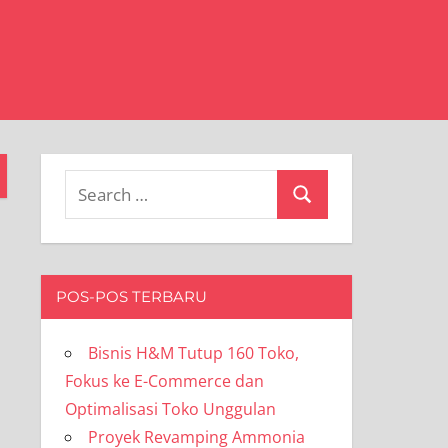
Search
Search
for:
POS-POS TERBARU
Bisnis H&M Tutup 160 Toko,
Fokus ke E-Commerce dan
Optimalisasi Toko Unggulan
Proyek Revamping Ammonia