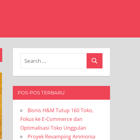
Search
Search
for:
POS-POS TERBARU
Bisnis H&M Tutup 160 Toko,
Fokus ke E-Commerce dan
Optimalisasi Toko Unggulan
Proyek Revamping Ammonia