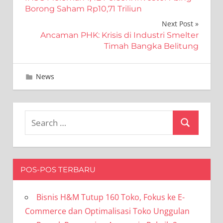
pos
Borong Saham Rp10,71 Triliun
Next Post
Ancaman PHK: Krisis di Industri Smelter
Timah Bangka Belitung
Maret 25, 2024
Editor
News
Search
Search
for:
POS-POS TERBARU
Bisnis H&M Tutup 160 Toko, Fokus ke E-
Commerce dan Optimalisasi Toko Unggulan