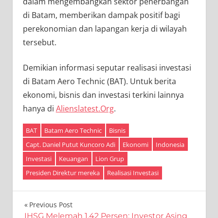
dalam mengembangkan sektor penerbangan
di Batam, memberikan dampak positif bagi
perekonomian dan lapangan kerja di wilayah
tersebut.
Demikian informasi seputar realisasi investasi
di Batam Aero Technic (BAT). Untuk berita
ekonomi, bisnis dan investasi terkini lainnya
hanya di
Alienslatest.Org
.
BAT
Batam Aero Technic
Bisnis
Capt. Daniel Putut Kuncoro Adi
Ekonomi
Indonesia
Investasi
Keuangan
Lion Grup
Presiden Direktur mereka
Realisasi Investasi
Navigasi
Previous Post
IHSG Melemah 1,42 Persen: Investor Asing